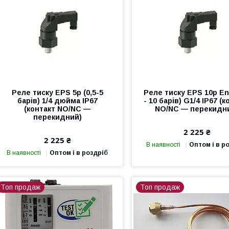
Реле тиску EPS 5p (0,5-5
Реле тиску EPS 10p En
барів) 1/4 дюйма IP67
- 10 барів) G1/4 IP67 (
(контакт NO/NC —
NO/NC — перекидн
перекидний)
2 225 ₴
2 225 ₴
В наявності
Оптом і в р
В наявності
Оптом і в роздріб
Топ продаж
Топ продаж