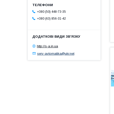
+380 (50) 448-73-35
+380 (63) 856-31-42
http://s-a.in.ua
serv-avtomatika@ukr.net