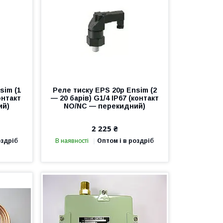
sim (1
Реле тиску EPS 20p Ensim (2
контакт
— 20 барів) G1/4 IP67 (контакт
ий)
NO/NC — перекидний)
2 225 ₴
оздріб
В наявності
Оптом і в роздріб