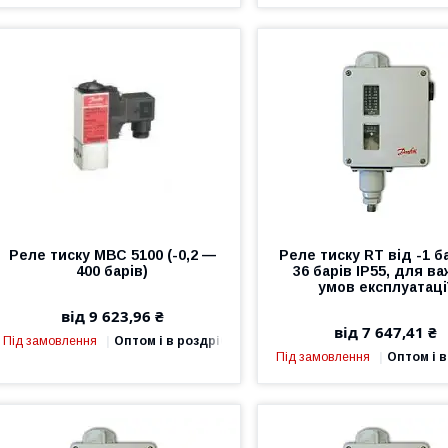
Реле тиску МВС 5100 (-0,2 —
Реле тиску RT від -1 б
400 барів)
36 барів IP55, для в
умов експлуатаці
від 9 623,96 ₴
від 7 647,41 ₴
Під замовлення
Оптом і в роздріб
Під замовлення
Оптом і в