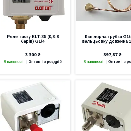
Реле тиску ELT-35 (0,8-8
Капілярна трубка G1/
барів) G1/4
вальцьовку довжина 
3 300 ₴
397,87 ₴
В наявності
Оптом і в роздріб
В наявності
Оптом і в р