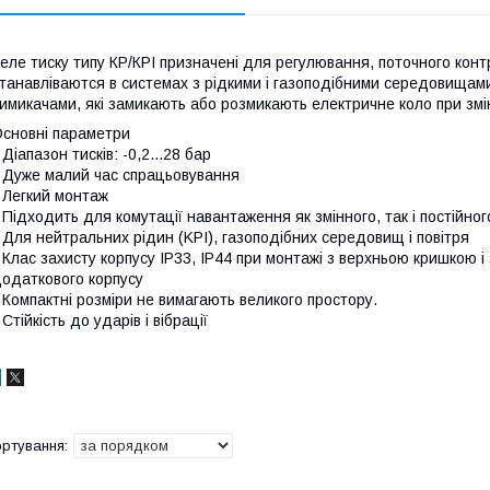
еле тиску типу КР/КРІ призначені для регулювання, поточного контр
танавліваются в системах з рідкими і газоподібними середовищам
имикачами, які замикають або розмикають електричне коло при зміні
сновні параметри
 Діапазон тисків: -0,2...28 бар
 Дуже малий час спрацьовування
 Легкий монтаж
 Підходить для комутації навантаження як змінного, так і постійног
 Для нейтральних рідин (KPI), газоподібних середовищ і повітря
 Клас захисту корпусу IP33, IP44 при монтажі з верхньою кришкою і
одаткового корпусу
 Компактні розміри не вимагають великого простору.
 Стійкість до ударів і вібрації