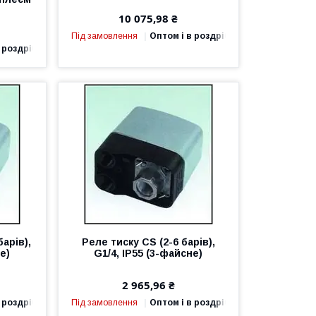
10 075,98 ₴
Під замовлення
Оптом і в роздріб
 роздріб
арів),
Реле тиску CS (2-6 барів),
е)
G1/4, IP55 (3-файсне)
2 965,96 ₴
 роздріб
Під замовлення
Оптом і в роздріб