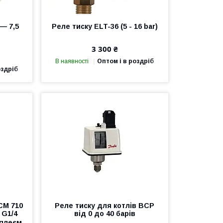
 — 7,5
Реле тиску ELT-36 (5 - 16 bar)
3 300 ₴
В наявності
Оптом і в роздріб
оздріб
CM 710
Реле тиску для котлів BCP
 G1/4
від 0 до 40 барів
сплеєм