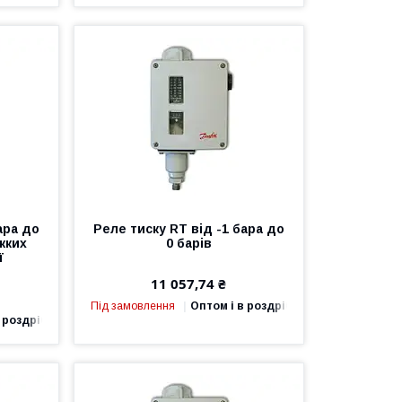
ара до
Реле тиску RT від -1 бара до
ажких
0 барів
ї
11 057,74 ₴
Під замовлення
Оптом і в роздріб
 роздріб