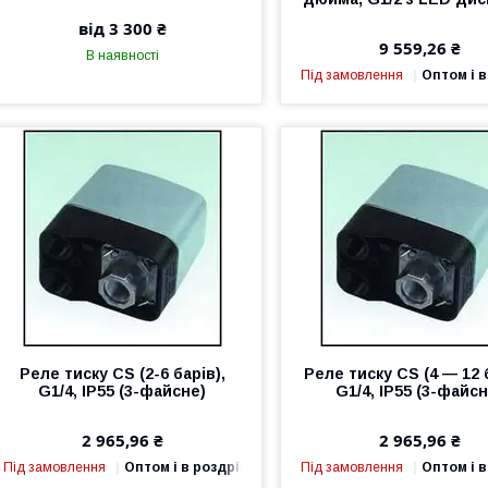
від 3 300 ₴
9 559,26 ₴
В наявності
Під замовлення
Оптом і в
Реле тиску CS (2-6 барів),
Реле тиску CS (4 — 12 б
G1/4, IP55 (3-файсне)
G1/4, IP55 (3-файсн
2 965,96 ₴
2 965,96 ₴
Під замовлення
Оптом і в роздріб
Під замовлення
Оптом і в