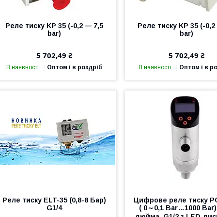
Реле тиску KP 35 (-0,2 — 7,5
Реле тиску KP 35 (-0,2
bar)
bar)
5 702,49 ₴
5 702,49 ₴
В наявності
Оптом і в роздріб
В наявності
Оптом і в р
Реле тиску ELT-35 (0,8-8 Бар)
Цифрове реле тиску P
G1/4
( 0～0,1 Bar…1000 Bar)
дюйма, G1/2 з LED ди