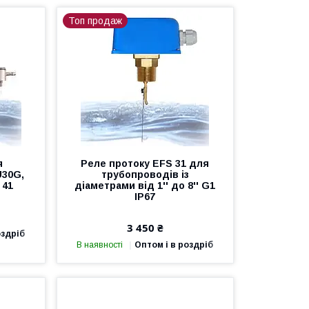
Топ продаж
я
Реле протоку EFS 31 для
U30G,
трубопроводів із
 41
діаметрами від 1'' до 8'' G1
IP67
3 450 ₴
оздріб
В наявності
Оптом і в роздріб