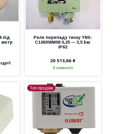
4 під
Реле перепаду тиску YNS-
1 метр
C106XWM08 0,25 — 3,5 bar
IP62
20 513,66 ₴
оздріб
В наявності
Топ продаж