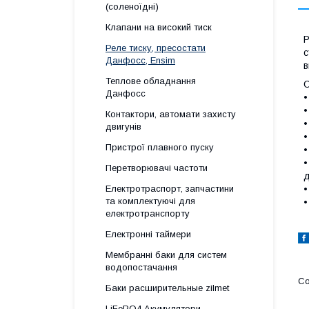
(соленоїдні)
Клапани на високий тиск
Р
Реле тиску, пресостати
с
Данфосс, Ensim
в
Теплове обладнання
О
Данфосс
•
•
Контактори, автомати захисту
•
двигунів
•
Пристрої плавного пуску
•
•
Перетворювачі частоти
д
Електротраспорт, запчастини
•
та комплектуючі для
•
електротранспорту
Електронні таймери
Мембранні баки для систем
водопостачання
Баки расширительные zilmet
LiFePO4 Акумулятори