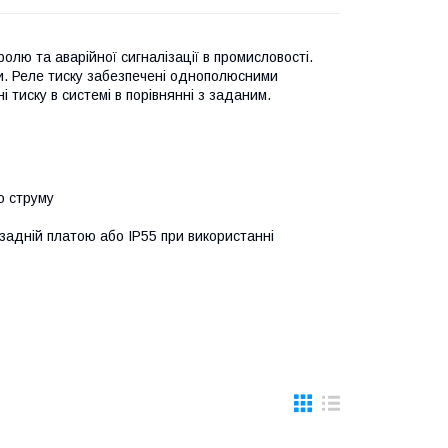
олю та аварійної сигналізації в промисловості.
и. Реле тиску забезпечені однополюсними
 тиску в системі в порівнянні з заданим.
о струму
 задній платою або IP55 при використанні