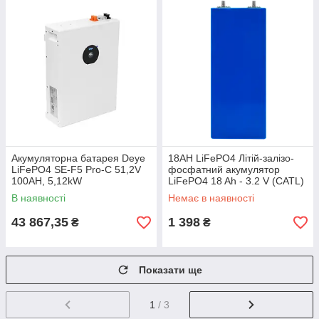
Акумуляторна батарея Deye
18AH LiFePO4 Літій-залізо-
LiFePO4 SE-F5 Pro-C 51,2V
фосфатний акумулятор
100AH, 5,12kW
LiFePO4 18 Ah - 3.2 V (CATL)
BMS50A@16S до 32 parallel
75х27х177 мм
В наявності
Немає в наявності
CAN/RS485, IP21 Ціна з ПДВ
43 867,35
1 398
₴
₴
Показати ще
1
/ 3