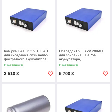
Комірка CATL 3.2 V 150 AH
Осередок EVE 3.2V 280AH
для складання літій-залізо-
для збирання LiFePo4
фосфатного акумулятора,
акумулятора,
3500 циклів, 205 х 33 х 200
(174х72х204(220)) мм Q5
В наявності
В наявності
мм Q5
3 510
5 700
₴
₴