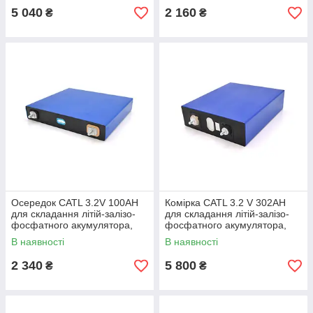
5 040
2 160
₴
₴
Осередок CATL 3.2V 100AH
Комірка CATL 3.2 V 302AH
для складання літій-залізо-
для складання літій-залізо-
фосфатного акумулятора,
фосфатного акумулятора,
3500 циклів, 200 х 33 х 172
4000 циклів, 200 х 70 х 170
В наявності
В наявності
мм Q10
мм Q4
2 340
5 800
₴
₴