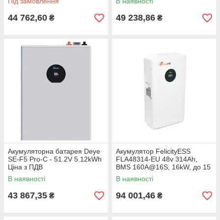
Під замовлення
В наявності
залізо-фосфатний
акумулятор для ДБЖ
44 762,60
49 238,86
₴
₴
Акумуляторна батарея Deye
Акумулятор FelicityESS
SE-F5 Pro-C - 51.2V 5.12kWh
FLA48314-EU 48v 314Ah,
Ціна з ПДВ
BMS 160A@16S, 16kW, до 15
parallel, CAN&RS485, IP21,
В наявності
В наявності
6000Cycles, Ціна з ПДВ
43 867,35
94 001,46
₴
₴