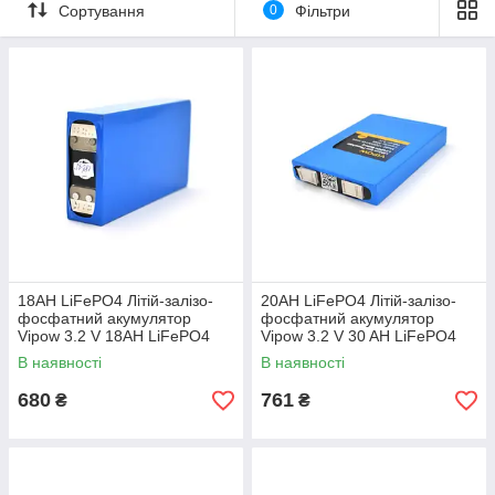
Сортування
0
Фільтри
АКУМУЛЯТОРИ LiFePО4
Літій-залізо-фосфатний акумулятор (LiFePO4) — даний тип
електричного акумулятора, є модифікацією літій-іонного
акумулятора, в ньому використовується LiFePO4 в якості
катода.
Характеристики
Питома щільність енергії: 90-110 Вт*год/кг (320-390
Дж/г)
Об'ємна щільність енергії: 220 Вт*год/дм
3
(790 кДж/
дм
3
)
Об'ємна щільність конструкції: 2 кг/дм
3
18AH LiFePO4 Літій-залізо-
20AH LiFePO4 Літій-залізо-
Кількість циклів заряд/розряд до втрати 30% ємності:
фосфатний акумулятор
фосфатний акумулятор
3000-7000
Vipow 3.2 V 18AH LiFePO4
Vipow 3.2 V 30 AH LiFePO4
7000 Циклів
7000 Циклів, 70 х 27 х 134 мм
Термін зберігання: до 15 років
В наявності
В наявності
Саморозряд при кімнатній температурі: 3-5% в
680
761
₴
₴
місяць
Напруга на елементі:
максимальна робоча напруга на елементі:
3.65 До
(повністю заряджений)