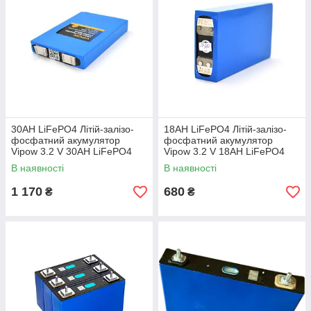
мінімальна робоча напруга на елементі
(напруга розряду):
2.8
робоча напруга на елементі:
3.0-3.3 В
напруга середньої точки:
3.2 В
мінімальна напруга:
2.0
(повністю
розряджений)
Питома потужність: > 6,6 W/g (при розряді струмом
30AH LiFePO4 Літій-залізо-
18AH LiFePO4 Літій-залізо-
60С)
фосфатний акумулятор
фосфатний акумулятор
Vipow 3.2 V 30AH LiFePO4
Vipow 3.2 V 18AH LiFePO4
7000 Циклів, 100 х 23 х 143
7000 Циклів
В наявності
В наявності
мм
1 170
680
₴
₴