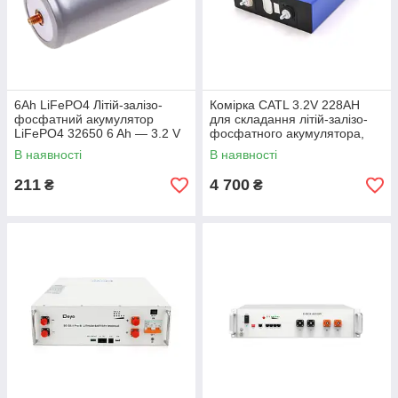
6Ah LiFePO4 Літій-залізо-
Комірка CATL 3.2V 228AH
фосфатний акумулятор
для складання літій-залізо-
LiFePO4 32650 6 Ah — 3.2 V
фосфатного акумулятора,
7000 циклів, 173 х 41 х 203
В наявності
В наявності
мм Q4
211
4 700
₴
₴