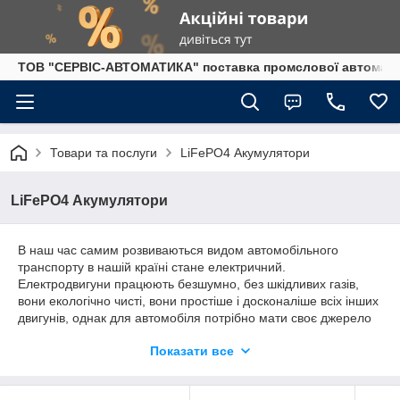
ТОВ "СЕРВІС-АВТОМАТИКА" поставка промслової автоматики
Товари та послуги
LiFePO4 Акумулятори
LiFePO4 Акумулятори
В наш час самим розвиваються видом автомобільного
транспорту в нашій країні стане електричний.
Електродвигуни працюють безшумно, без шкідливих газів,
вони екологічно чисті, вони простіше і досконаліше всіх інших
двигунів, однак для автомобіля потрібно мати своє джерело
енергії: акумуляторну батарею.
Показати все
Ми поставляємо LiFePO4 battery від
відомого світового виробника CALB