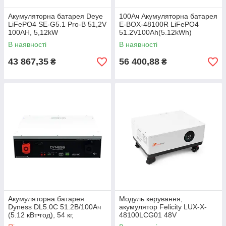
Акумуляторна батарея Deye
100Ач Акумуляторна батарея
LiFePO4 SE-G5.1 Pro-B 51,2V
E-BOX-48100R LiFePO4
100AH, 5,12kW
51.2V100Аh(5.12kWh)
BMS50A@16S до 32 parallel
440x620x117 , 51kg
В наявності
В наявності
CAN/RS485, IP21,
43 867,35
56 400,88
₴
₴
Акумуляторна батарея
Модуль керування,
Dyness DL5.0C 51.2В/100Ач
акумулятор Felicity LUX-X-
(5.12 кВт•год), 54 кг,
48100LCG01 48V
558х545х150 мм
600*450*180 ,46kg (літій-