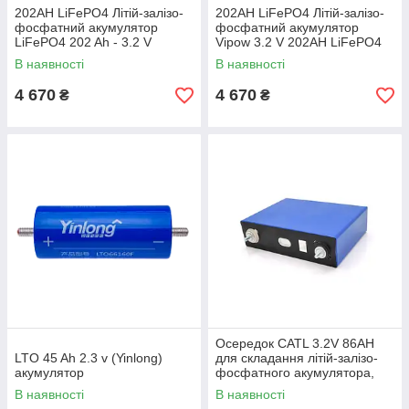
202AH LiFePO4 Літій-залізо-
202AH LiFePO4 Літій-залізо-
фосфатний акумулятор
фосфатний акумулятор
LiFePO4 202 Ah - 3.2 V
Vipow 3.2 V 202AH LiFePO4
(CATL) 173х54х210 мм
7000 Циклів, 175 х 55 х 200
В наявності
В наявності
мм
4 670
4 670
₴
₴
Осередок CATL 3.2V 86AH
LTO 45 Ah 2.3 v (Yinlong)
для складання літій-залізо-
акумулятор
фосфатного акумулятора,
2000 циклів, 125 х 170 х 45
В наявності
В наявності
мм Q10