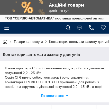
ТОВ "СЕРВІС-АВТОМАТИКА" поставка промслової автоматики
Товари та послуги
Контактори, автомати захисту двигун
Контактори, автомати захисту двигунів
Контактори серії CI 6 -50 зазначена ни для роботи в діапазоні
потужності 2,2 - 25 кВт.
Серія CI 6 являє собою контактор і реле управління.
Контактори CI 9 30 DC і CI 9 30 EI призначені для роботи з
постійним струмом в діапазоні потужності 2,2 - 15 кВт, а серія
CI 9 30 EI має
Показати все
вбудоване реле для роботи спільно з PLC з вихідним
напругою 24 в
Для контакторів передбачений широкий спектр аксесуарів: