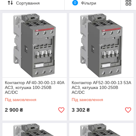
блоки допов
Сортування
0
Фільтри
навчих контактів, таймери, інтер фейсные модулі та ін. Також
для CI 6 50 передбачені термореле перевантаження для
захисту електродвигунів.
Контактор AF40-30-00-13 40А
Контактор AF52-30-00-13 53А
AC3, котушка 100-250В
AC3, катушка 100-250В
AC/DC
AC/DC
Під замовлення
Під замовлення
2 900
3 302
₴
₴