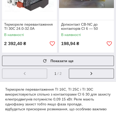
Термореле перевантаження
Допконтакт CB-NC до
TI 30C 24.0-32.0A
контакторів CI 6 — 50
В наявності
В наявності
2 392,40
198,94
₴
₴
Показати ще
1
/ 2
Термореле перевантаження TI 16C, TI 25C і TI 30C
використовуються спільно з контакторами CI 6 30 для захисту
електродвигунів потужністю 0,09 15 кВт. Реле мають
однофазну захист тобто якщо фаза пропаде,
відбудеться прискорене розмикання, що особливо важливо
при з'єднанні обмоток трикутником.