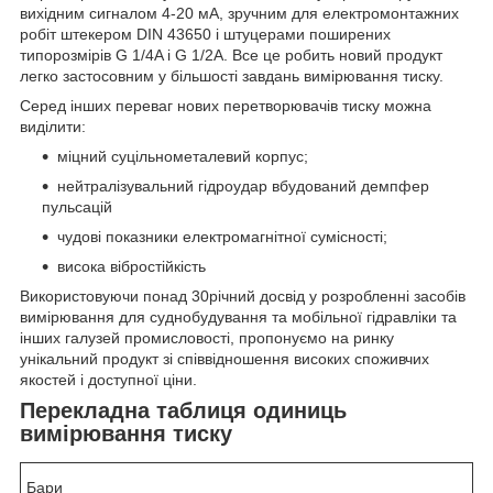
вихідним сигналом 4-20 мА, зручним для електромонтажних
робіт штекером DIN 43650 і штуцерами поширених
типорозмірів G 1/4A і G 1/2A. Все це робить новий продукт
легко застосовним у більшості завдань вимірювання тиску.
Серед інших переваг нових перетворювачів тиску можна
виділити:
міцний суцільнометалевий корпус;
нейтралізувальний гідроудар вбудований демпфер
пульсацій
чудові показники електромагнітної сумісності;
висока вібростійкість
Використовуючи понад 30річний досвід у розробленні засобів
вимірювання для суднобудування та мобільної гідравліки та
інших галузей промисловості, пропонуємо на ринку
унікальний продукт зі співвідношення високих споживчих
якостей і доступної ціни.
Перекладна таблиця одиниць
вимірювання тиску
Бари