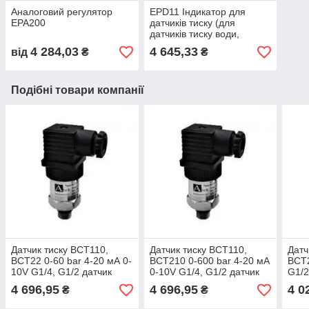
Аналоговий регулятор
EPD11 Індикатор для
EPA200
датчиків тиску (для
датчиків тиску води,
оливи, газів)
4 284,03
4 645,33
від
₴
₴
Подібні товари компанії
Датчик тиску BCT110,
Датчик тиску BCT110,
Датч
BCT22 0-60 bar 4-20 мА 0-
BCT210 0-600 bar 4-20 мА
BCT2
10V G1/4, G1/2 датчик
0-10V G1/4, G1/2 датчик
G1/2
тиску води, оливи, газів
тиску води, оливи, газів
олив
4 696,95
4 696,95
4 0
₴
₴