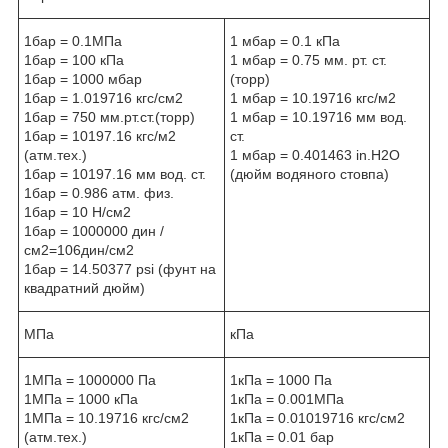
1бар = 0.1МПа
1 мбар = 0.1 кПа
1бар = 100 кПа
1 мбар = 0.75 мм. рт. ст.
1бар = 1000 мбар
(торр)
1бар = 1.019716 кгс/см2
1 мбар = 10.19716 кгс/м2
1бар = 750 мм.рт.ст.(торр)
1 мбар = 10.19716 мм вод.
1бар = 10197.16 кгс/м2
ст.
(атм.тех.)
1 мбар = 0.401463 in.H2O
1бар = 10197.16 мм вод. ст.
(дюйм водяного стовпа)
1бар = 0.986 атм. физ.
1бар = 10 Н/см2
1бар = 1000000 дин /
см2=106дин/см2
1бар = 14.50377 psi (фунт на
квадратний дюйм)
МПа
кПа
1МПа = 1000000 Па
1кПа = 1000 Па
1МПа = 1000 кПа
1кПа = 0.001МПа
1МПа = 10.19716 кгс/см2
1кПа = 0.01019716 кгс/см2
(атм.тех.)
1кПа = 0.01 бар