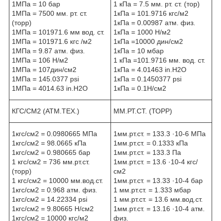
1МПа = 10 бар
1 кПа = 7.5 мм. рт. ст. (тор)
1МПа = 7500 мм. рт. ст.
1кПа = 101.9716 кгс/м2
(торр)
1кПа = 0.00987 атм. физ.
1МПа = 101971.6 мм вод. ст.
1кПа = 1000 Н/м2
1МПа = 101971.6 кгс /м2
1кПа =10000 дин/см2
1МПа = 9.87 атм. физ.
1кПа = 10 мбар
1МПа = 106 Н/м2
1 кПа =101.9716 мм. вод. ст.
1МПа = 107дин/см2
1кПа = 4.01463 in.H2O
1МПа = 145.0377 psi
1кПа = 0.1450377 psi
1МПа = 4014.63 in.H2О
1кПа = 0.1Н/см2
КГС/СМ2 (АТМ.ТЕХ.)
ММ.РТ.СТ. (ТОРР)
1кгс/см2 = 0.0980665 МПа
1мм.рт.ст. = 133.3 ·10-6 МПа
1кгс/см2 = 98.0665 кПа
1мм.рт.ст. = 0.1333 кПа
1кгс/см2 = 0.980665 бар
1мм.рт.ст. = 133.3 Па
1 кгс/см2 = 736 мм.рт.ст.
1мм.рт.ст. = 13.6 ·10-4 кгс/
(торр)
см2
1 кгс/см2 = 10000 мм.вод.ст.
1мм.рт.ст. = 13.33 ·10-4 бар
1кгс/см2 = 0.968 атм. физ.
1 мм.рт.ст. = 1.333 мбар
1кгс/см2 = 14.22334 psi
1 мм.рт.ст. = 13.6 мм.вод.ст.
1кгс/см2 = 9.80665 Н/см2
1мм.рт.ст. = 13.16 ·10-4 атм.
1кгс/см2 = 10000 кгс/м2
физ.