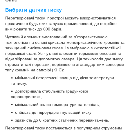
Вибрати датчик тиску
Перетворювачі тиску пристрої можуть використовуватися
практично в будь-яких галузях промисловості, де потрібно
вимірювати тиск до 600 барів.
Чутливий елемент виготовлений за п'єзорезистивною
технологією на основі кристала монокристалічного кремнію та
захищений силіконовим гелем і мембраною з кислотостійкої
неіржавкої сталі. Усі чутливі елементи термокомпенсовані та
відкалібровані за допомогою лазера. Ця технологія дає змогу
отримати такі переваги, порівнюючи зі стандартним сенсором
типу кремній на сапфірі (КНС):
мінімальні гістерезисні явища під дією температури
та тиску;
довготривала стабільність градуйкової
характеристики;
мінімальний вплив температури на точність;
стійкість до гідроударів і пульсацій тиску;
здатність до 6 кратних статичних перевантажень.
Перетворювачі тиску постачаються з популярним струмовим