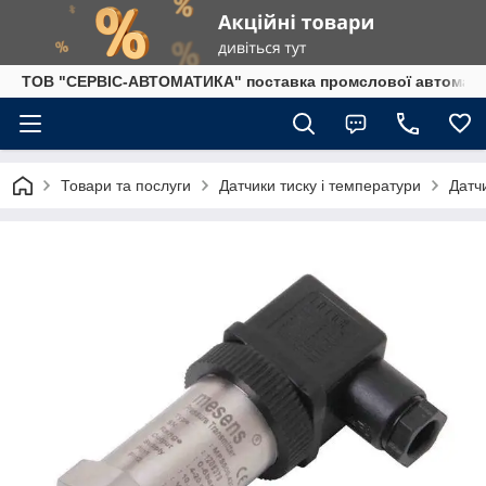
ТОВ "СЕРВІС-АВТОМАТИКА" поставка промслової автоматики
Товари та послуги
Датчики тиску і температури
Датчи