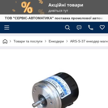
ТОВ "СЕРВІС-АВТОМАТИКА" поставка промслової автоматики
Товари та послуги
Енкодери
ARS-S-37 енкодер магн