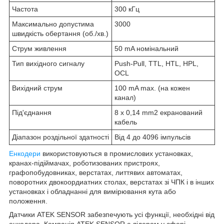
Частота
300 кГц
Максимально допустима
3000
швидкість обертання (об./хв.)
Струм живлення
50 mA номінальний
Тип вихідного сигналу
Push-Pull, TTL, HTL, HPL,
OCL
Вихідний струм
100 mA max. (на кожен
канал)
Під'єднання
8 x 0,14 mm2 екранований
кабель
Діапазон роздільної здатності
Від 4 до 4096 імпульсів
Енкодери
використовуються в промислових установках,
кранах-підіймачах, роботизованих пристроях,
графопобудовниках, верстатах, литтявих автоматах,
поворотних двокоордиатних столах, верстатах зі ЧПК і в інших
установках і обладнанні для вимірювання кута або
положення.
Датчики ATEK SENSOR забезпечують усі функції, необхідні від
енкодера. Компанія ATEK SENSOR є лідером у сфері