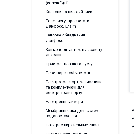
(соленоїдні)
Клапани на високий тиск
Реле тиску, пресостати
Данфосс, Ensim
Теплове обладнання
Данфосс
Контактори, автомати захисту
двигунів
Пристрої плавного пуску
Перетворювачі частоти
Електротраспорт, запчастини
та комплектуючі для
електротранспорту
Електронні таймери
A
Мембранні баки для систем
водопостачання
A
Баки расширительные zilmet
A
LiFePO4 Акумулятори