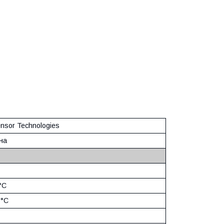
nsor Technologies
на
 °C
0°C