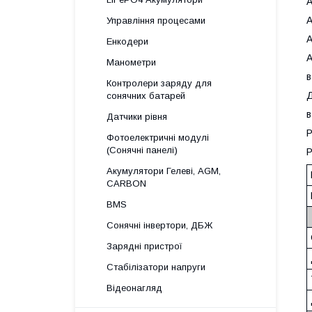
A
A
Управління процесами
A
Енкодери
Манометри
в
Контролери заряду для
Д
сонячних батарей
Датчики рівня
Фотоелектричні модулі
(Сонячні панелі)
P
Акумулятори Гелеві, AGM,
CARBON
BMS
Сонячні інвертори, ДБЖ
Зарядні пристрої
Стабілізатори напруги
Відеонагляд