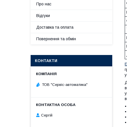
Про нас
Відгуки
Доставка та оплата
Повернення та обмін
КОНТАКТИ
г
у
Д
ТОВ "Сервіс-автоматика"
в
у
в
•
•
Сергій
•
•