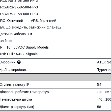
RC/ARS-S-58-360-PP-3
RC/ARS-S-58-500-PP-3
RC/ARS-S-58-600-PP-3
ARC: Оптичний ARS: Магнітний
ал, що виходить, затискний фланець
овжина кабелю 3 м.
вал 6mm
PP : 10…30VDC Supply Models
ush Pull : A-B-Z Signals
Виробник
ATEK Se
Країна виробник
Туреччи
Ступінь захисту IP
54
Діапазон робочих температур
-20...85
Температура штока
-40...10
Діаметр корпусу (мм)
58