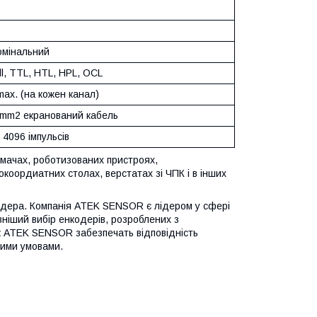
омінальний
l, TTL, HTL, HPL, OCL
ax. (на кожен канал)
4 mm2 екранований кабель
 4096 імпульсів
ймачах, роботизованих пристроях,
коордиатних столах, верстатах зі ЧПК і в інших
одера. Компанія ATEK SENSOR є лідером у сфері
вніший вибір енкодерів, розроблених з
к ATEK SENSOR забезпечать відповідність
вими умовами.