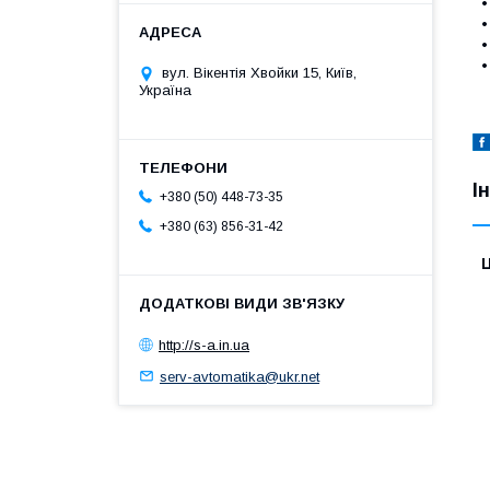
•
•
•
•
вул. Вікентія Хвойки 15, Київ,
Україна
І
+380 (50) 448-73-35
+380 (63) 856-31-42
Ц
http://s-a.in.ua
serv-avtomatika@ukr.net