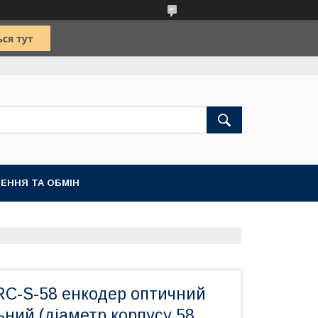
ЕННЯ ТА ОБМІН
RC-S-58 енкодер оптичний
ний (діаметр корпусу 58