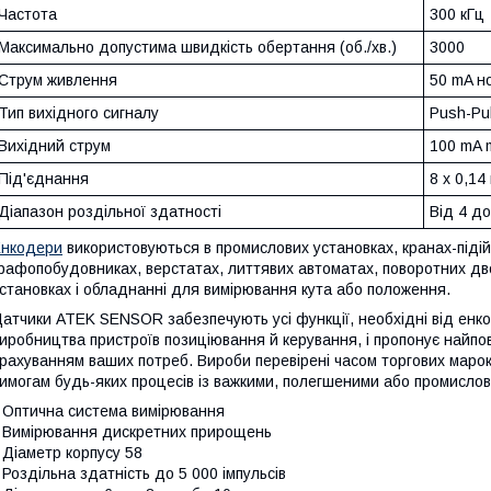
Частота
300 кГц
Максимально допустима швидкість обертання (об./хв.)
3000
Струм живлення
50 mA н
Тип вихідного сигналу
Push-Pul
Вихідний струм
100 mA m
Під'єднання
8 x 0,1
Діапазон роздільної здатності
Від 4 до
Енкодери
використовуються в промислових установках, кранах-піді
рафопобудовниках, верстатах, литтявих автоматах, поворотних дво
становках і обладнанні для вимірювання кута або положення.
атчики ATEK SENSOR забезпечують усі функції, необхідні від енк
иробництва пристроїв позиціювання й керування, і пропонує найпо
рахуванням ваших потреб. Вироби перевірені часом торгових маро
имогам будь-яких процесів із важкими, полегшеними або промисло
 Оптична система вимірювання
 Вимірювання дискретних прирощень
 Діаметр корпусу 58
 Роздільна здатність до 5 000 імпульсів