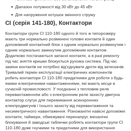
Діапазон потужності від 30 кВт до 45 кВт
Для напруження котушок змінного струму
CI (серія 141-180), Контактори
Контактори групи CI 110-180 одного й того ж типорозміру
мають три нормально розімкнені головні контакти й один
допоміжний контактний блок з одним нормально розімкнутим і
одним нормально замкнутим допоміжним контактом.
Додатково постачаються запасні контакти, а в разі ремонту
під час зняття кришки блокується рухома система. Під час
заміни контактів не потрібно від'єднувати дроти від затискачів.
Тривалий термін експлуатації електричних компонентів
робить контактори CI 110-180 придатними для роботи з будь-
якими електричними навантаженнями, які мають місце в
сучасній промисловості. У поєднанні з тепловим реле
перевантаженням або з електронним реле захисту двигуна
контактор слугує для перемикання асинхронних
електродвигунів і їхнього захисту від перевантаження та
несиметричного навантаження. Різноманітні навісні допоміжні
контакти, таймери, обмежувачі перенапруг, механічні
блокування й заводські таблички роблять контактори групи CI
110-180 дуже гнучкими та придатними для використання