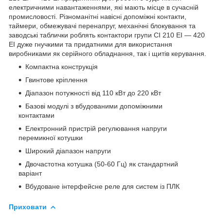
електричними навантаженнями, які мають місце в сучасній
промисловості. Різноманітні навісні допоміжні контакти,
таймери, обмежувачі перенапруг, механічні блокування та
заводські таблички роблять контактори групи CI 210 EI — 420
EI дуже гнучкими та придатними для використання
виробниками як серійного обладнання, так і щитів керування.
Компактна конструкція
Гвинтове кріплення
Діапазон потужності від 110 кВт до 220 кВт
Базові модулі з вбудованими допоміжними
контактами
Електронний пристрій регулювання напруги
перемикної котушки
Широкий діапазон напруги
Двочастотна котушка (50-60 Гц) як стандартний
варіант
Вбудоване інтерфейсне реле для систем із ПЛК
Приховати