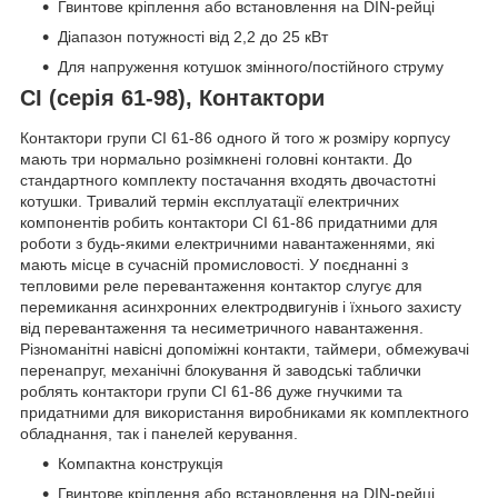
Гвинтове кріплення або встановлення на DIN-рейці
Діапазон потужності від 2,2 до 25 кВт
Для напруження котушок змінного/постійного струму
CI (серія 61-98), Контактори
Контактори групи CI 61-86 одного й того ж розміру корпусу
мають три нормально розімкнені головні контакти. До
стандартного комплекту постачання входять двочастотні
котушки. Тривалий термін експлуатації електричних
компонентів робить контактори CI 61-86 придатними для
роботи з будь-якими електричними навантаженнями, які
мають місце в сучасній промисловості. У поєднанні з
тепловими реле перевантаження контактор слугує для
перемикання асинхронних електродвигунів і їхнього захисту
від перевантаження та несиметричного навантаження.
Різноманітні навісні допоміжні контакти, таймери, обмежувачі
перенапруг, механічні блокування й заводські таблички
роблять контактори групи CI 61-86 дуже гнучкими та
придатними для використання виробниками як комплектного
обладнання, так і панелей керування.
Компактна конструкція
Гвинтове кріплення або встановлення на DIN-рейці