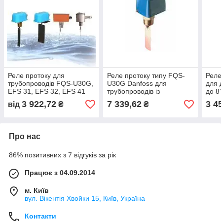
Реле протоку для
Реле протоку типу FQS-
Реле
трубопроводів FQS-U30G,
U30G Danfoss для
для 
EFS 31, EFS 32, EFS 41
трубопроводів із
до 8
діаметрами від 1'' до 6''
3 922,72
7 339,62
3 4
від
₴
₴
Про нас
86% позитивних з 7 відгуків за рік
Працює з 04.09.2014
м. Київ
вул. Вікентія Хвойки 15, Київ, Україна
Контакти