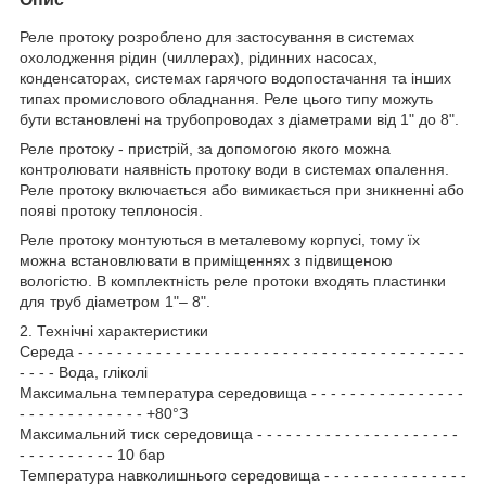
Реле протоку розроблено для застосування в системах
охолодження рідин (чиллерах), рідинних насосах,
конденсаторах, системах гарячого водопостачання та інших
типах промислового обладнання. Реле цього типу можуть
бути встановлені на трубопроводах з діаметрами від 1" до 8".
Реле протоку - пристрій, за допомогою якого можна
контролювати наявність протоку води в системах опалення.
Реле протоку включається або вимикається при зникненні або
появі протоку теплоносія.
Реле протоку монтуються в металевому корпусі, тому їх
можна встановлювати в приміщеннях з підвищеною
вологістю. В комплектність реле протоки входять пластинки
для труб діаметром 1"– 8".
2. Технічні характеристики
Середа - - - - - - - - - - - - - - - - - - - - - - - - - - - - - - - - - - - - - - - -
- - - - Вода, гліколі
Максимальна температура середовища - - - - - - - - - - - - - - - -
- - - - - - - - - - - - - +80°З
Максимальний тиск середовища - - - - - - - - - - - - - - - - - - - - -
- - - - - - - - - - 10 бар
Температура навколишнього середовища - - - - - - - - - - - - - - -