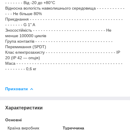
- - - - - - - Від -20 до +80°С
Відносна вологість навколишнього середовища - - - - - - - - - - -
- - - Не більше 80%
Приєднання - - - - - - - - - - - - - - - - - - - - - - - - - - - - - - - - - - - -
- - - - - - - G 1" A
Зносостійкість - - - - - - - - - - - - - - - - - - - - - - - - - - - - Не
менше 100000 циклів
Група контактів - - - - - - - - - - - - - - - - - - - - - - - - - - - - - -
Перемикання (SPDT)
Клас електрозахисту - - - - - - - - - - - - - - - - - - - - - - - - - - - IP
20 (IP 42 — опція)
Маса - - - - - - - - - - - - - - - - - - - - - - - - - - - - - - - - - - - - - - - - -
- - - - - - - - 0,6 кг
Приховати
Характеристики
Основні
Країна виробник
Туреччина