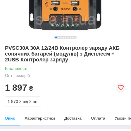
PVSC30A 30А 12/24В Контролер заряду АКБ
сонячних батарей (модулів) з Дисплеєм +
2USB Контролер заряду
В наявності
Опт і роздріб
1 897
₴
1 870 ₴
від 2 шт.
Опис
Характеристики
Доставка
Оплата
Умови п