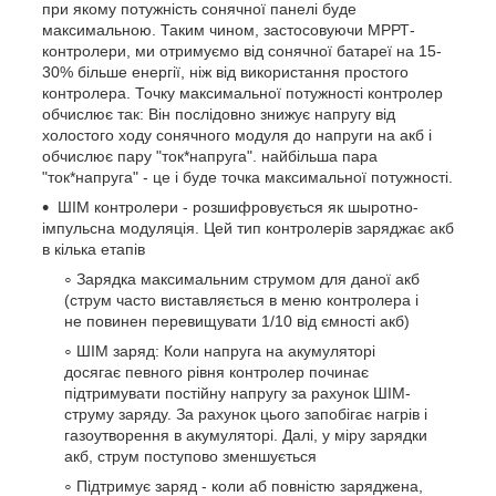
при якому потужність сонячної панелі буде
максимальною. Таким чином, застосовуючи МРРТ-
контролери, ми отримуємо від сонячної батареї на 15-
30% більше енергії, ніж від використання простого
контролера. Точку максимальної потужності контролер
обчислює так: Він послідовно знижує напругу від
холостого ходу сонячного модуля до напруги на акб і
обчислює пару "ток*напруга". найбільша пара
"ток*напруга" - це і буде точка максимальної потужності.
ШІМ контролери - розшифровується як шыротно-
імпульсна модуляція. Цей тип контролерів заряджає акб
в кілька етапів
Зарядка максимальним струмом для даної акб
(струм часто виставляється в меню контролера і
не повинен перевищувати 1/10 від ємності акб)
ШІМ заряд: Коли напруга на акумуляторі
досягає певного рівня контролер починає
підтримувати постійну напругу за рахунок ШІМ-
струму заряду. За рахунок цього запобігає нагрів і
газоутворення в акумуляторі. Далі, у міру зарядки
акб, струм поступово зменшується
Підтримує заряд - коли аб повністю заряджена,