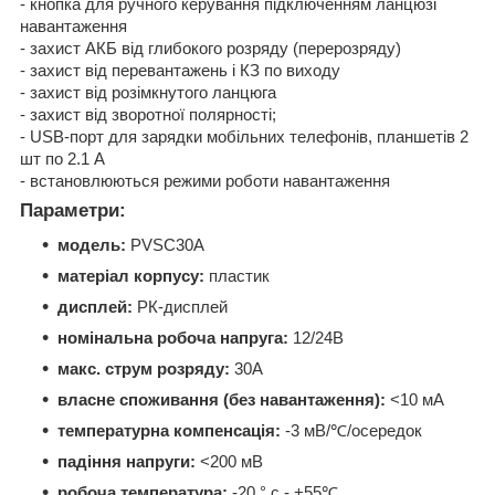
- кнопка для ручного керування підключенням ланцюзі
навантаження
- захист АКБ від глибокого розряду (перерозряду)
- захист від перевантажень і КЗ по виходу
- захист від розімкнутого ланцюга
- захист від зворотної полярності;
- USB-порт для зарядки мобільних телефонів, планшетів 2
шт по 2.1 А
- встановлюються режими роботи навантаження
Параметри:
модель:
PVSC30A
матеріал корпусу:
пластик
дисплей:
РК-дисплей
номінальна робоча напруга:
12/24В
макс. струм розряду:
30А
власне споживання (без навантаження):
<10 мА
температурна компенсація:
-3 мВ/℃/осередок
падіння напруги:
<200 мВ
робоча температура:
-20 ° с - +55℃