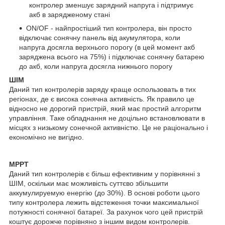
контролер зменшує зарядний напруга і підтримує
акб в зарядженому стані
ON/OF - найпростіший тип контролера, він просто
відключає сонячну панель від акумулятора, коли
напруга досягла верхнього порогу (в цей момент акб
заряджена всього на 75%) і підключає сонячну батарею
до акб, коли напруга досягла нижнього порогу
ШІМ
Даний тип контролерів заряду краще оспользовать в тих
регіонах, де є висока сонячна активність. Як правило це
відносно не дорогий пристрій, який має простий алгоритм
управління. Таке обладнання не доцільно встановлювати в
місцях з низькому сонечной активністю. Це не раціонально і
економічно не вигідно.
МРРТ
Даний тип контролерів є більш ефективним у порівнянні з
ШІМ, оскільки має можливість суттєво збільшити
аккумулируемую енергію (до 30%). В основі роботи цього
типу контролера лежить відстеження точки максимальної
потужності сонячної батареї. За рахунок чого цей пристрій
коштує дорожче порівняно з іншим видом контролерів.