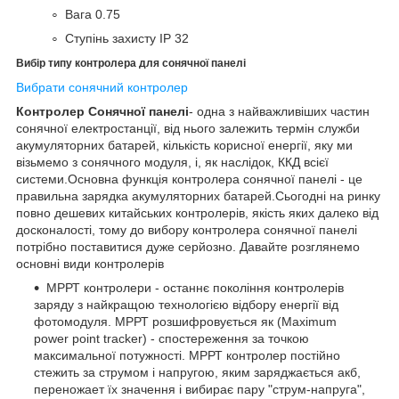
Вага 0.75
Ступінь захисту IP 32
Вибір типу контролера для сонячної панелі
Вибрати сонячний контролер
Контролер Сонячної панелі
- одна з найважливіших частин
сонячної електростанції, від нього залежить термін служби
акумуляторних батарей, кількість корисної енергії, яку ми
візьмемо з сонячного модуля, і, як наслідок, ККД всієї
системи.Основна функція контролера сонячної панелі - це
правильна зарядка акумуляторних батарей.Сьогодні на ринку
повно дешевих китайських контролерів, якість яких далеко від
досконалості, тому до вибору контролера сонячної панелі
потрібно поставитися дуже серйозно. Давайте розглянемо
основні види контролерів
МРРТ контролери - останнє покоління контролерів
заряду з найкращою технологією відбору енергії від
фотомодуля. МРРТ розшифровується як (Maximum
power point tracker) - спостереження за точкою
максимальної потужності. МРРТ контролер постійно
стежить за струмом і напругою, яким заряджається акб,
переножает їх значення і вибирає пару "струм-напруга",