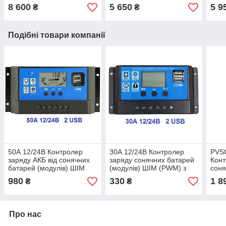
автономного живлення,
INTERenergy IE210*1210-
LP2
8 600
5 650
5 9
₴
₴
СЕС, VG 12-65 Gel 12V
M-55-MH
(мон
65Ah, GEL
соня
Подібні товари компанії
50А 12/24В Контролер
30А 12/24В Контролер
PVS
заряду АКБ від сонячних
заряду сонячних батарей
Конт
батарей (модулів) ШІМ
(модулів) ШІМ (PWM) з
соня
(PWM) з Дисплеєм +2USB
Дисплеєм + 2USB
(мод
980
330
1 8
₴
₴
Контролер заряду
USB 
Про нас