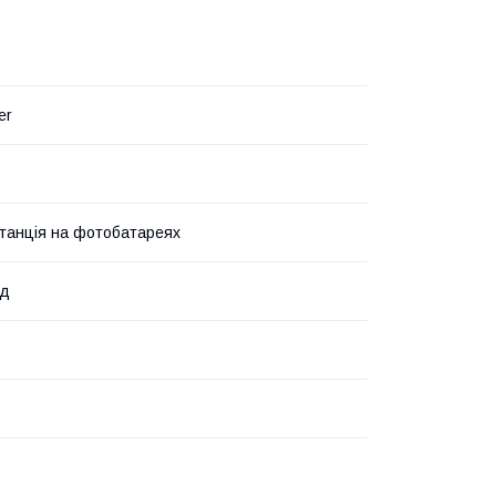
er
танція на фотобатареях
од