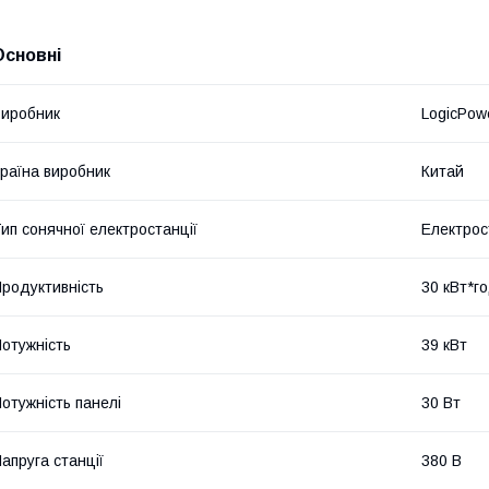
Основні
иробник
LogicPow
раїна виробник
Китай
ип сонячної електростанції
Електрос
родуктивність
30 кВт*г
отужність
39 кВт
отужність панелі
30 Вт
апруга станції
380 В