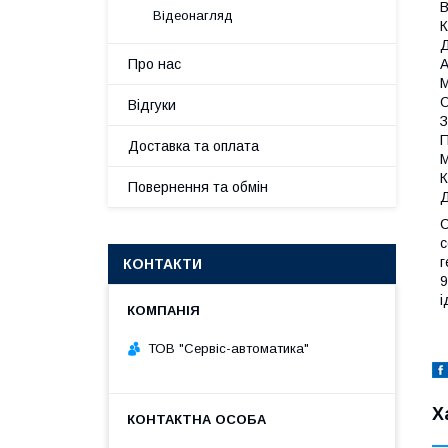
В
Відеонагляд
К
А
Про нас
М
Відгуки
З
П
Доставка та оплата
М
К
Повернення та обмін
Д
С
с
г
КОНТАКТИ
9
і
ТОВ "Сервіс-автоматика"
Х