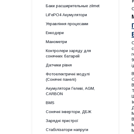
Баки расширительные zilmet
LiFePO4 Акумулятори
Управління процесами
Енкодери
Манометри
С
с
Контролери заряду для
г
сонячних батарей
9
Датчики рівня
і
В
Фотоелектричні модулі
О
(Сонячні панелі)
В
Акумулятори Гелеві, AGM,
Т
CARBON
Ш
І
BMS
Д
Сонячні інвертори, ДБЖ
М
В
Зарядні пристрої
М
Стабілізатори напруги
М