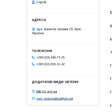
Сергій
В
вул. Вікентія Хвойки 15, Київ,
Україна
К
Т
+380 (50) 448-73-35
+380 (63) 856-31-42
П
П
http://s-a.in.ua
П
serv-avtomatika@ukr.net
Н