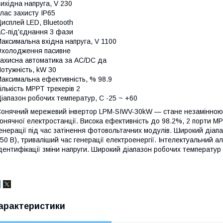
ихідна напруга, V
230
лас захисту
IP65
Дисплей
LED, Bluetooth
С-під'єднання
3 фази
аксимальна вхідна напруга, V
1100
Охолодження
пасивне
ахисна автоматика за AC/DC
да
отужність, kW
30
аксимальна ефективність, %
98.9
ількість МРРТ трекерів
2
іапазон робочих температур, С
-25 ~ +60
онячний мережевий інвертор LPM-SIWV-30kW — стане незамінною 
онячної електростанції. Висока ефективність до 98.2%, 2 порти М
енерації під час затінення фотовольтачних модулів. Широкий діапа
50 В), триваліший час генерації електроенергії. Інтелектуальний 
дентифікації зміни напруги. Широкий діапазон робочих температур 
арактеристики