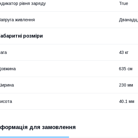
ндикатор рівня заряду
True
апруга живлення
Дванадця
Габаритні розміри
ага
43 кг
Довжина
635 см
Ширина
230 мм
исота
40.1 мм
нформація для замовлення