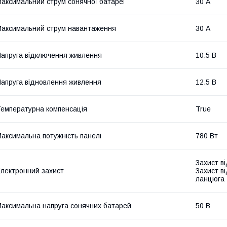
аксимальний струм сонячної батареї
30 А
аксимальний струм навантаження
30 А
апруга відключення живлення
10.5 В
апруга відновлення живлення
12.5 В
емпературна компенсація
True
аксимальна потужність панелі
780 Вт
Захист ві
лектронний захист
Захист ві
ланцюга
аксимальна напруга сонячних батарей
50 В