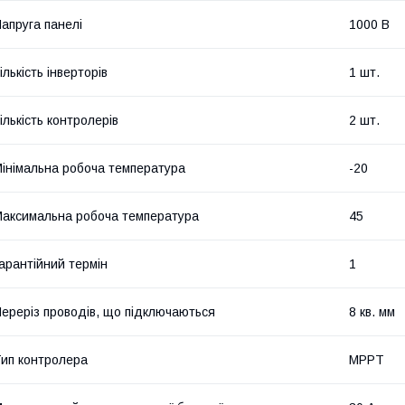
апруга панелі
1000 В
ількість інверторів
1 шт.
ількість контролерів
2 шт.
інімальна робоча температура
-20
аксимальна робоча температура
45
арантійний термін
1
ереріз проводів, що підключаються
8 кв. мм
ип контролера
MPPT