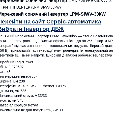
Мережевий сонячний інвертер LPM-SIWV-30kW 2
СТРИНГ ІНВЕРТЕР (LPM-SIWV-30kW)
Мережевий сонячний інвертер LPM-SIWV-30kW
Перейти на сайт Сервіс-автоматика
Вибрати Інвертор ДБЖ
онячний мережевий інвертор LPM-SIWV-30kW — стане незамінною 
онячної електростанції. Висока ефективність до 98.2%, 2 порти М
енерації під час затінення фот
овольтаічних модулів. Широкий діапа
50 В), триваліший час генерації електроенергії. Інтелектуальний 
дентифікації зміни напруги. Широкий діапазон робочих температур
иробник
LogicPower
б'єм
0,079597
ага
43
ип
мережеві інвертори
ирина, мм
230
нтерфейс
RS 485, Wi-Fi, Ethernet, GPRS
овжина, мм
635
аксимальний струм, A
33/33
исота, мм
545
атеріал корпусу
метал
аксимальна вхідна потужність, kW
39