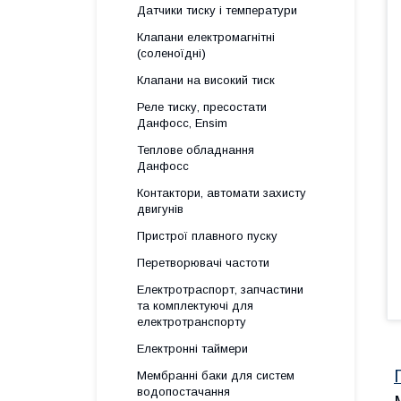
Датчики тиску і температури
Клапани електромагнітні
(соленоїдні)
Клапани на високий тиск
Реле тиску, пресостати
Данфосс, Ensim
Теплове обладнання
Данфосс
Контактори, автомати захисту
двигунів
Пристрої плавного пуску
Перетворювачі частоти
Електротраспорт, запчастини
та комплектуючі для
електротранспорту
Електронні таймери
Мембранні баки для систем
водопостачання