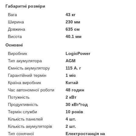
Габаритні розміри
Вага
43 кг
Ширина
230 мм
Довжина
635 см
Висота
40.1 мм
Основні
Виробник
LogicPower
Тип акумулятора
AGM
Ємність акумулятору
115 А. г
Гарантійний термін
1 міс
Країна виробник
Китай
Час автономної роботи
48 годин
Потужність
2 кВт
Продуктивність
30 кВт*год
Термін служби
10 років
Кількість панелей
4 шт.
Кількість акумуляторів
2 шт.
Тип сонячної
Електростанція на