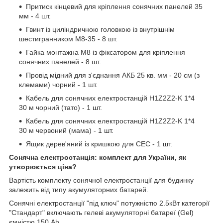
Притиск кінцевий для кріплення сонячних панелей 35
мм - 4 шт.
Гвинт із циліндричною головкою із внутрішнім
шестигранником M8-35 - 8 шт.
Гайка монтажна М8 із фіксатором для кріплення
сонячних панелей - 8 шт.
Провід мідний для з'єднання АКБ 25 кв. мм - 20 см (з
клемами) чорний - 1 шт.
Кабель для сонячних електростанцій H1Z2Z2-K 1*4
30 м чорний (тато) - 1 шт.
Кабель для сонячних електростанцій H1Z2Z2-K 1*4
30 м червоний (мама) - 1 шт.
Ящик дерев'яний із кришкою для СЕС - 1 шт.
Сонячна електростанція: комплект для України, як
утворюється ціна?
Вартість комплекту сонячної електростанції для будинку
залежить від типу акумуляторних батарей.
Сонячні електростанції "під ключ" потужністю 2.5кВт категорії
"Стандарт" включають гелеві акумуляторні батареї (Gel)
ємністю 150 Ah.