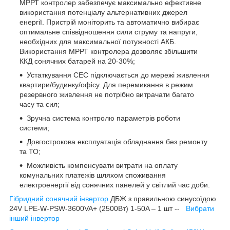
МРРТ контролер забезпечує максимально ефективне
використання потенціалу альтернативних джерел
енергії. Пристрій моніторить та автоматично вибирає
оптимальне співвідношення сили струму та напруги,
необхідних для максимальної потужності АКБ.
Використання МРРТ контролера дозволяє збільшити
ККД сонячних батарей на 20-30%;
Устаткування СЕС підключається до мережі живлення
квартири/будинку/офісу. Для перемикання в режим
резервного живлення не потрібно витрачати багато
часу та сил;
Зручна система контролю параметрів роботи
системи;
Довгострокова експлуатація обладнання без ремонту
та ТО;
Можливість компенсувати витрати на оплату
комунальних платежів шляхом споживання
електроенергії від сонячних панелей у світлий час доби.
Гібридний сонячний інвертор
ДБЖ з правильною синусоїдою
24V LPE-W-PSW-3600VA+ (2500Вт) 1-50A – 1 шт --
Вибрати
інший інвертор