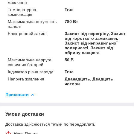
живлення
Температурна
True
компенсація
Максимальна потужність
780 Вт
панелі
Електронний захист
Захист від перегріву, Захист
від короткого замикання,
Захист від неправильної
полярності, Захист від
обриву ланцюга
Максимальна напруга
50 В
сонячних батарей
Індикатор рівня заряду
True
Напруга живлення
Дванадцять, Двадцять
чотири
Приховати
Умови доставки
Доставка здійснюється тільки по передоплаті.
Нова Пошта