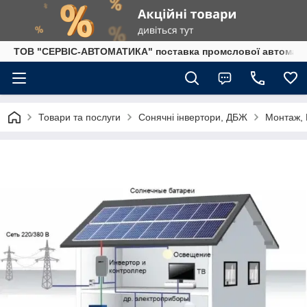
ТОВ "СЕРВІС-АВТОМАТИКА" поставка промслової автоматики
Товари та послуги
Сонячні інвертори, ДБЖ
Монтаж, 