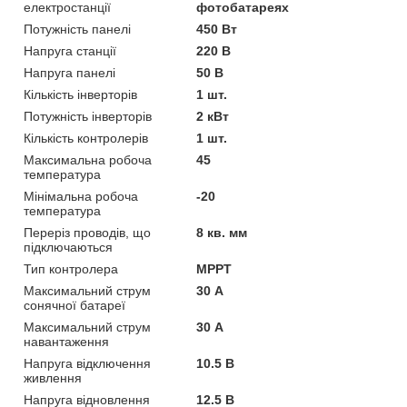
електростанції
фотобатареях
Потужність панелі
450 Вт
Напруга станції
220 В
Напруга панелі
50 В
Кількість інверторів
1 шт.
Потужність інверторів
2 кВт
Кількість контролерів
1 шт.
Максимальна робоча
45
температура
Мінімальна робоча
-20
температура
Переріз проводів, що
8 кв. мм
підключаються
Тип контролера
MPPT
Максимальний струм
30 А
сонячної батареї
Максимальний струм
30 А
навантаження
Напруга відключення
10.5 В
живлення
Напруга відновлення
12.5 В