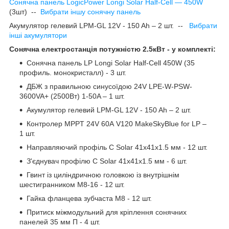
Сонячна панель LogicPower Longi Solar Half-Cell — 450W
(3шт) --
Вибрати іншу сонячну панель
Акумулятор гелевий LPM-GL 12V - 150 Ah – 2 шт. --
Вибрати
інші акумулятори
Сонячна електростанція потужністю 2.5кВт - у комплекті:
Сонячна панель LP Longi Solar Half-Cell 450W (35
профиль. монокристалл) - 3 шт.
ДБЖ з правильною синусоїдою 24V LPE-W-PSW-
3600VA+ (2500Вт) 1-50A – 1 шт.
Акумулятор гелевий LPM-GL 12V - 150 Ah – 2 шт.
Контролер MPPT 24V 60А V120 MakeSkyBlue for LP –
1 шт.
Направляючий профіль С Solar 41х41х1.5 мм - 12 шт.
З'єднувач профілю С Solar 41х41х1.5 мм - 6 шт.
Гвинт із циліндричною головкою із внутрішнім
шестигранником M8-16 - 12 шт.
Гайка фланцева зубчаста М8 - 12 шт.
Притиск міжмодульний для кріплення сонячних
панелей 35 мм П - 4 шт.