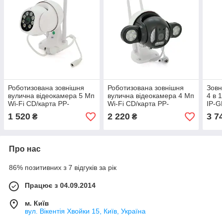
Роботизована зовнішня
Роботизована зовнішня
Зовн
вулична відеокамера 5 Мп
вулична відеокамера 4 Мп
4 в 
Wi-Fi CD/карта PP-
Wi-Fi CD/карта PP-
IP-
IPC22D5MP20 PTZ 2.8
IPC22D5MP20 PTZ 2.8
1 520
2 220
3 7
₴
₴
mm ICSee
mm ICSee
Про нас
86% позитивних з 7 відгуків за рік
Працює з 04.09.2014
м. Київ
вул. Вікентія Хвойки 15, Київ, Україна