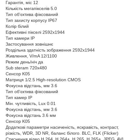
Гарантія, міс
12
Кількість мегапікселів
5.0
Тип об'єктива
фіксований
Тип захисту корпусу
IP67
Колір
білий
Ефективні пікселі
2592x1944
Тип камери
IP
Застосування
зовнішнє
Роздільна здатність зображення
2592x1944
Живлення, V/mA
12/1100
Режим день/ніч
да
Sub steram
720х480
Сенсор
K05
Матриця
1/2.5 High-resolution CMOS
Фокусна відстань, мм
3.6
Тип об'єктива
фіксований
Тип камер
IP
Мін. чутливість, Lux
0.01
Фокусна відстань, мм
3.6
Фокусна відстань
3.6 мм
Сенсор
K05
Додаткові параметри
насиченість, яскравість, контраст,
різкість, WDR, 3D NR, баланс білого. BLC, FLK (Flicker)
Стиснення відео
H.264, H.264+, H.265, H.265+, JPEG, AVI,