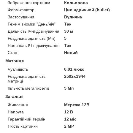
Зображення картинки
Кольорова
Форм-фактор
Циліндричний (bullet)
Застосування
Вулична
Режим зйомки "День/ніч"
Так
Дальність ІЧ-підсвічування
30 м
Роздільна здатність (Мп)
5
Наявність ІЧ-підсвічування
Так
Стан
Новий
Матриця
Чутливість
0.01 люкс
Роздільна здатність
2592x1944
матриці
Кількість мегапікселів
5 Мп
Загальні
Живлення
Мережа 12В
Напруга
12 В
Гарантійний термін
12 міс
Якість картинки
2 MP