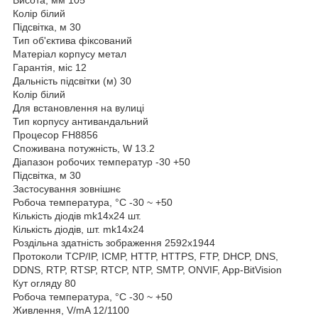
Колір
білий
Підсвітка, м
30
Тип об'єктива
фіксований
Матеріал корпусу
метал
Гарантія, міс
12
Дальність підсвітки (м)
30
Колір
білий
Для встановлення
на вулиці
Тип корпусу
антивандальний
Процесор
FH8856
Споживана потужність, W
13.2
Діапазон робочих температур
-30 +50
Підсвітка, м
30
Застосування
зовнішнє
Робоча температура, °C
-30 ~ +50
Кількість діодів
mk14x24 шт.
Кількість діодів, шт.
mk14х24
Роздільна здатність зображення
2592x1944
Протоколи
TCP/IP, ICMP, HTTP, HTTPS, FTP, DHCP, DNS,
DDNS, RTP, RTSP, RTCP, NTP, SMTP, ONVIF, App-BitVision
Кут огляду
80
Робоча температура, °C
-30 ~ +50
Живлення, V/mA
12/1100