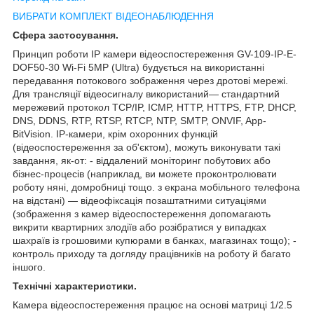
ВИБРАТИ КОМПЛЕКТ ВІДЕОНАБЛЮДЕННЯ
Сфера застосування.
Принцип роботи IP камери відеоспостереження GV-109-IP-E-
DOF50-30 Wi-Fi 5MP (Ultra) будується на використанні
передавання потокового зображення через дротові мережі.
Для трансляції відеосигналу використаний
— стандартний
мережевий протокол TCP/IP, ICMP, HTTP, HTTPS, FTP, DHCP,
DNS, DDNS, RTP, RTSP, RTCP, NTP, SMTP, ONVIF, App-
BitVision. IP-камери, крім охоронних функцій
(відеоспостереження за об'єктом), можуть виконувати такі
завдання, як-от: - віддалений моніторинг побутових або
бізнес-процесів (наприклад, ви можете проконтролювати
роботу няні, домробниці тощо. з екрана мобільного телефона
на відстані) — відеофіксація позаштатними ситуаціями
(зображення з камер відеоспостереження допомагають
викрити квартирних злодіїв або розібратися у випадках
шахраїв із грошовими купюрами в банках, магазинах тощо); -
контроль приходу та догляду працівників на роботу й багато
іншого.
Технічні характеристики.
Камера відеоспостереження працює на основі матриці 1/2.5