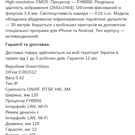
High-resolution CMOS. Процесор — FH8856; Роздільна
здатність зображення (2592x1944); Об'єктив фіксований із
фокусом 3.6 мм; Світлочутливість камери — 0.01 Lux. Модель
обладнана вбудованою інфрачервоною підсвіткою дальністю
— 30 метрів; Керується з мобільних пристроїв за допомогою
спеціальної програми для iPhone та Android; Тип корпусу —
антивандальний.
Гарантії та доставка.
Доставка товару здійснюється на всій території України в
термін від 1 до 5 робочих днів. Гарантія 12 міс
Виробник
GreenVision
Об'єм
0,001512
Вага
0,42
Тип
IP
Сумісність
ONVIF, RTSP, HIK, XM
Ширина, мм
120
Процесор
FH8856
Інтерфейс
LAN, Wi-Fi
Режим день/ніч
є
Інтерфейс
LAN, Wi-Fi
Довжина, мм
120
Гарантія, міс
12
Висота, мм
105