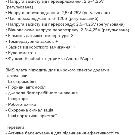
• Напруга захисту від перезаряджання: 2,5~4.25V
(регульована)
• Напруга перезаряджання: 2,5~4.25V (регульована)
• Час перезаряджання: 6~120S (регульований)
• Напруга захисту від перерозряду: 2,5~4,25V (регульована)
• Відновлююча напруга перерозряду: 2,5~4,25V (регульована)
• Кількість датчиків температури: 3
• Температурний захист: +
• Захист від короткого замикання: +
• Кулонометр: +
• Функція Bluetooth: підтримка Android/Apple
BMS плата підходить для широкого спектру додатків,
включаючи:
- Електромобілі
- Гібридні автомобілі
- джерела безперебійного живлення
- Інвертори
- Робототехніка
- Охоронна сигналізація
- Інші портативні пристрої
Переваги
- Активне балансування для підвищення ефективності та