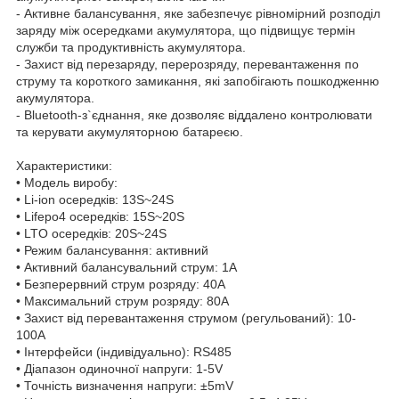
- Активне балансування, яке забезпечує рівномірний розподіл
заряду між осередками акумулятора, що підвищує термін
служби та продуктивність акумулятора.
- Захист від перезаряду, перерозряду, перевантаження по
струму та короткого замикання, які запобігають пошкодженню
акумулятора.
- Bluetooth-з`єднання, яке дозволяє віддалено контролювати
та керувати акумуляторною батареєю.
Характеристики:
• Модель виробу:
• Li-ion осередків: 13S~24S
• Lifepo4 осередків: 15S~20S
• LTO осередків: 20S~24S
• Режим балансування: активний
• Активний балансувальний струм: 1А
• Безперервний струм розряду: 40А
• Максимальний струм розряду: 80А
• Захист від перевантаження струмом (регульований): 10-
100А
• Інтерфейси (індивідуально): RS485
• Діапазон одиночної напруги: 1-5V
• Точність визначення напруги: ±5mV