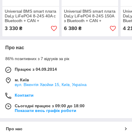
Universal BMS smart плата
Universal BMS smart плата
Univ
DaLy LiFePO4 8-24S 40A с
DaLy LiFePO4 8-24S 150A
DaLy
Bluetooth + CAN +
з Bluetooth + CAN +
Blue
активный баллансир 1A
активний балансир 1A
акти
3 330
6 380
4 2
₴
₴
Про нас
86% позитивних з 7 відгуків за рік
Працює з 04.09.2014
м. Київ
вул. Вікентія Хвойки 15, Київ, Україна
Контакти
Сьогодні працює з 09:00 до 18:00
Показати весь графік роботи
Про нас