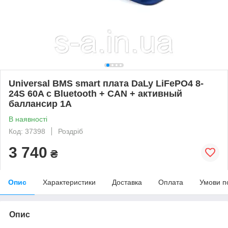
Universal BMS smart плата DaLy LiFePO4 8-
24S 60A с Bluetooth + CAN + активный
баллансир 1A
В наявності
Код: 37398
Роздріб
3 740
₴
Опис
Характеристики
Доставка
Оплата
Умови п
Опис