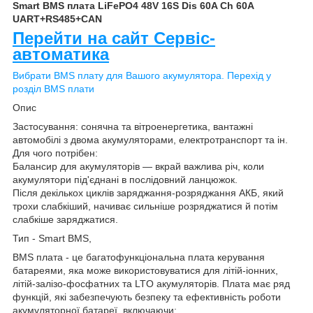
Smart BMS плата LiFePO4 48V 16S Dis 60A Ch 60A
UART+RS485+CAN
Перейти на сайт Сервіс-
автоматика
Вибрати BMS плату для Вашого акумулятора. Перехід у
розділ BMS плати
Опис
Застосування: сонячна та вітроенергетика, вантажні
автомобілі з двома акумуляторами, електротранспорт та ін.
Для чого потрібен:
Балансир для акумуляторів — вкрай важлива річ, коли
акумулятори під'єднані в послідовний ланцюжок.
Після декількох циклів заряджання-розряджання АКБ, який
трохи слабкіший, начиває сильніше розряджатися й потім
слабкіше заряджатися.
Тип - Smart BMS,
BMS плата - це багатофункціональна плата керування
батареями, яка може використовуватися для літій-іонних,
літій-залізо-фосфатних та LTO акумуляторів. Плата має ряд
функцій, які забезпечують безпеку та ефективність роботи
акумуляторної батареї, включаючи: