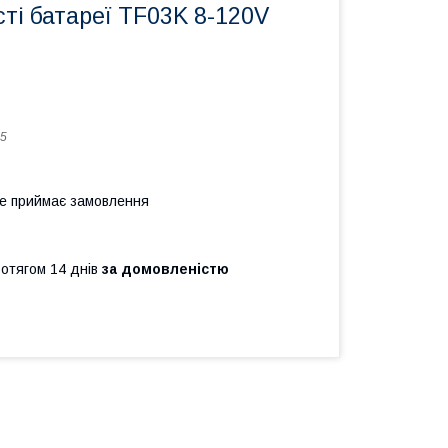
ті батареї TF03K 8-120V
5
не приймає замовлення
ротягом 14 днів
за домовленістю