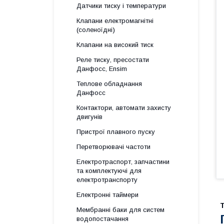
Датчики тиску і температури
Клапани електромагнітні
(соленоїдні)
Клапани на високий тиск
Реле тиску, пресостати
Данфосс, Ensim
Теплове обладнання
Данфосс
Контактори, автомати захисту
двигунів
Пристрої плавного пуску
Перетворювачі частоти
Електротраспорт, запчастини
та комплектуючі для
електротранспорту
Електронні таймери
Т
Мембранні баки для систем
водопостачання