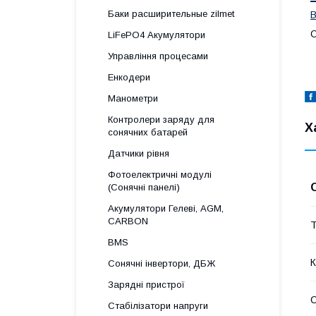
Баки расширительные zilmet
В
LiFePO4 Акумулятори
Управління процесами
Енкодери
Манометри
Контролери заряду для
Х
сонячних батарей
Датчики рівня
Фотоелектричні модулі
(Сонячні панелі)
Акумулятори Гелеві, AGM,
CARBON
Т
BMS
К
Сонячні інвертори, ДБЖ
Зарядні пристрої
С
Стабілізатори напруги