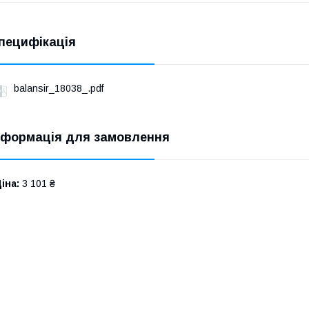
пецифікація
balansir_18038_.pdf
нформація для замовлення
іна:
3 101 ₴