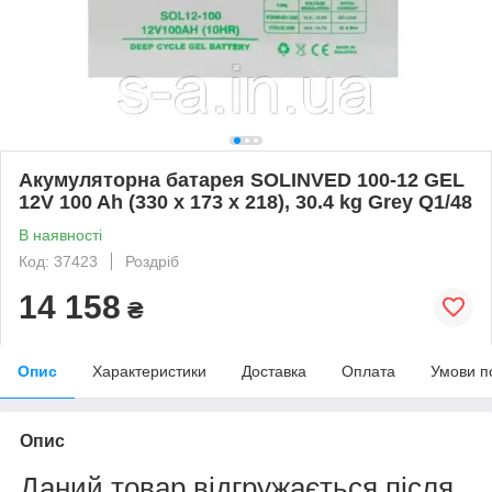
Акумуляторна батарея SOLINVED 100-12 GEL
12V 100 Ah (330 x 173 x 218), 30.4 kg Grey Q1/48
В наявності
Код: 37423
Роздріб
14 158
₴
Опис
Характеристики
Доставка
Оплата
Умови п
Опис
Даний товар відгружається після