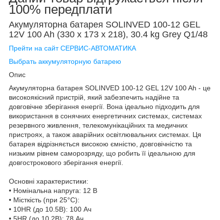
100% передплати
Акумуляторна батарея SOLINVED 100-12 GEL
12V 100 Ah (330 x 173 x 218), 30.4 kg Grey Q1/48
Прейти на сайт СЕРВИС-АВТОМАТИКА
Выбрать аккумуляторную батарею
Опис
Акумуляторна батарея SOLINVED 100-12 GEL 12V 100 Ah - це
високоякісний пристрій, який забезпечить надійне та
довговічне зберігання енергії. Вона ідеально підходить для
використання в сонячних енергетичних системах, системах
резервного живлення, телекомунікаційних та медичних
пристроях, а також аварійних освітлювальних системах. Ця
батарея відрізняється високою ємністю, довговічністю та
низьким рівнем саморозряду, що робить її ідеальною для
довгострокового зберігання енергії.
Основні характеристики:
• Номінальна напруга: 12 В
• Місткість (при 25°C):
• 10HR (до 10.5В): 100 Ач
• 5HR (до 10.2В): 78 Ач