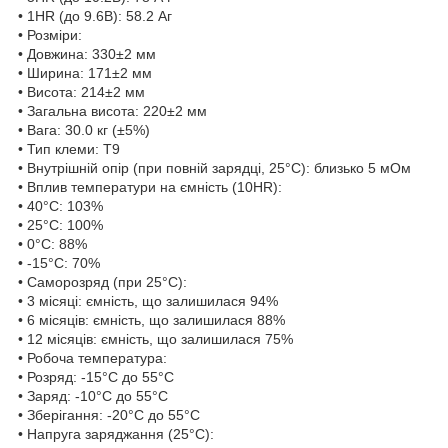
• 1HR (до 9.6В): 58.2 Аг
• Розміри:
• Довжина: 330±2 мм
• Ширина: 171±2 мм
• Висота: 214±2 мм
• Загальна висота: 220±2 мм
• Вага: 30.0 кг (±5%)
• Тип клеми: T9
• Внутрішній опір (при повній зарядці, 25°C): близько 5 мОм
• Вплив температури на ємність (10HR):
• 40°C: 103%
• 25°C: 100%
• 0°C: 88%
• -15°C: 70%
• Саморозряд (при 25°C):
• 3 місяці: ємність, що залишилася 94%
• 6 місяців: ємність, що залишилася 88%
• 12 місяців: ємність, що залишилася 75%
• Робоча температура:
• Розряд: -15°C до 55°C
• Заряд: -10°C до 55°C
• Зберігання: -20°C до 55°C
• Напруга заряджання (25°C):