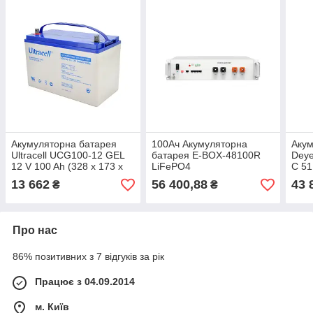
Акумуляторна батарея
100Ач Акумуляторна
Акум
Ultracell UCG100-12 GEL
батарея E-BOX-48100R
Deye
12 V 100 Ah (328 x 173 x
LiFePO4
C 51
232) White Q1/48
51.2V100Аh(5.12kWh)
BMS
13 662
56 400,88
43 
₴
₴
440x620x117 , 51kg
para
Ціна
Про нас
86% позитивних з 7 відгуків за рік
Працює з 04.09.2014
м. Київ