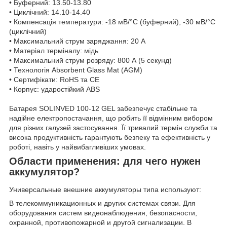
• Буферний: 13.50-13.80
• Циклічний: 14.10-14.40
• Компенсація температури: -18 мВ/°C (буферний), -30 мВ/°C
(циклічний)
• Максимальний струм заряджання: 20 А
• Матеріал терміналу: мідь
• Максимальний струм розряду: 800 А (5 секунд)
• Технологія Absorbent Glass Mat (AGM)
• Сертифікати: RoHS та CE
• Корпус: ударостійкий ABS
Батарея SOLINVED 100-12 GEL забезпечує стабільне та
надійне електропостачання, що робить її відмінним вибором
для різних галузей застосування. Її тривалий термін служби та
висока продуктивність гарантують безпеку та ефективність у
роботі, навіть у найвибагливіших умовах.
Области применения: для чего нужен
аккумулятор?
Универсальные внешние аккумуляторы типа используют:
В телекоммуникационных и других системах связи. Для
оборудования систем видеонаблюдения, безопасности,
охранной, противопожарной и другой сигнализации. В