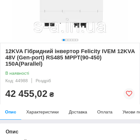
12KVA Гібридний інвертор Felicity IVEM 12KVA
48V (Gen-port) RS485 MPPT(90-450)
150A(Parallel)
В наявності
Код: 44988
Роздріб
42 455,02
₴
Опис
Характеристики
Доставка
Оплата
Умови п
Опис