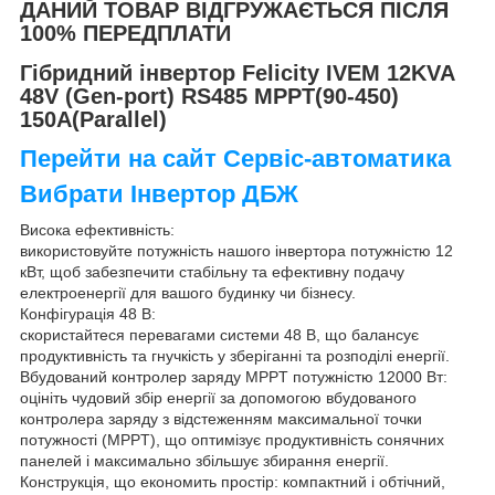
ДАНИЙ ТОВАР ВІДГРУЖАЄТЬСЯ ПІСЛЯ
100% ПЕРЕДПЛАТИ
Гібридний інвертор Felicity IVEM 12KVA
48V (Gen-port) RS485 MPPT(90-450)
150A(Parallel)
Перейти на сайт Сервіс-автоматика
Вибрати Інвертор ДБЖ
Висока ефективність:
використовуйте потужність нашого інвертора потужністю 12
кВт, щоб забезпечити стабільну та ефективну подачу
електроенергії для вашого будинку чи бізнесу.
Конфігурація 48 В:
скористайтеся перевагами системи 48 В, що балансує
продуктивність та гнучкість у зберіганні та розподілі енергії.
Вбудований контролер заряду MPPT потужністю 12000 Вт:
оцініть чудовий збір енергії за допомогою вбудованого
контролера заряду з відстеженням максимальної точки
потужності (MPPT), що оптимізує продуктивність сонячних
панелей і максимально збільшує збирання енергії.
Конструкція, що економить простір: компактний і обтічний,