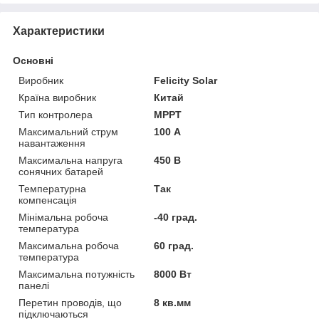
Характеристики
Основні
Виробник
Felicity Solar
Країна виробник
Китай
Тип контролера
MPPT
Максимальний струм
100 А
навантаження
Максимальна напруга
450 В
сонячних батарей
Температурна
Так
компенсація
Мінімальна робоча
-40 град.
температура
Максимальна робоча
60 град.
температура
Максимальна потужність
8000 Вт
панелі
Перетин проводів, що
8 кв.мм
підключаються